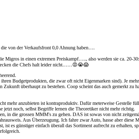
, die von der Verkaufsfront 0,0 Ahnung haben….
ie Migros in einen extremen Preiskampf….., also werden sie ca. 20-3
checken die Chefs halt leider nicht……😡😭😱
rheerend.
hren Budgetprodukten, die zwar oft nicht Eigenmarken sind). Je mehr sie
 Zukunft überhaupt zu bestehen. Coop scheint das auch gemerkt zu ha
 mehr anzubieten ist kontraproduktiv. Dafür meterweise Gestelle füll
 jetzt noch, selbst Begriffe lernen die Theoretiker nicht mehr richtig.
den, in die grossen MMM's zu gehen. DAS ist sowas von nicht zeitgemä
Fahrausweis. Aus Überzeugung. Ich fahre zwar Auto, hasse aber diese 
t, ist es günstiger einfach überall das Sortiment aufrecht zu erhalten, sp
rfolgreich.