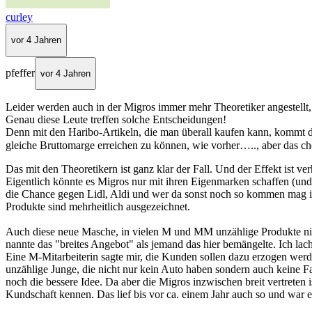
curley
vor 4 Jahren
pfeffer
vor 4 Jahren
Leider werden auch in der Migros immer mehr Theoretiker angestellt
Genau diese Leute treffen solche Entscheidungen!
Denn mit den Haribo-Artikeln, die man überall kaufen kann, kommt d
gleiche Bruttomarge erreichen zu können, wie vorher….., aber das 
Das mit den Theoretikern ist ganz klar der Fall. Und der Effekt ist ve
Eigentlich könnte es Migros nur mit ihren Eigenmarken schaffen (und i
die Chance gegen Lidl, Aldi und wer da sonst noch so kommen mag in
Produkte sind mehrheitlich ausgezeichnet.
Auch diese neue Masche, in vielen M und MM unzählige Produkte nicht
nannte das "breites Angebot" als jemand das hier bemängelte. Ich lache
Eine M-Mitarbeiterin sagte mir, die Kunden sollen dazu erzogen wer
unzählige Junge, die nicht nur kein Auto haben sondern auch keine 
noch die bessere Idee. Da aber die Migros inzwischen breit vertreten is
Kundschaft kennen. Das lief bis vor ca. einem Jahr auch so und war e