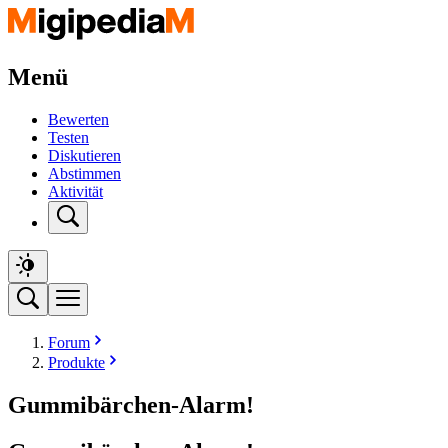
Menü
Bewerten
Testen
Diskutieren
Abstimmen
Aktivität
Forum
Produkte
Gummibärchen-Alarm!