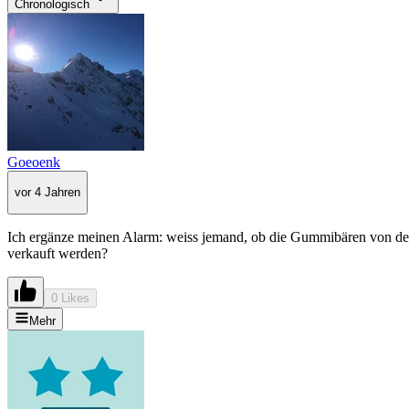
Chronologisch
Goeoenk
vor 4 Jahren
Ich ergänze meinen Alarm: weiss jemand, ob die Gummibären von der 
verkauft werden?
0 Likes
Mehr