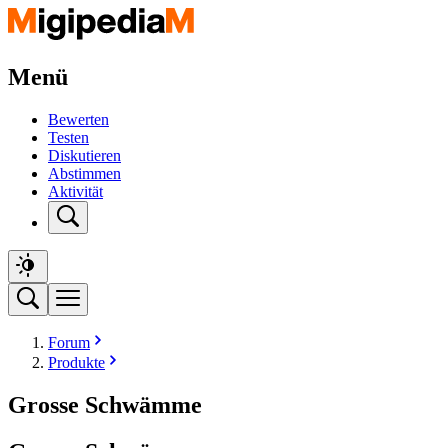
Menü
Bewerten
Testen
Diskutieren
Abstimmen
Aktivität
Forum
Produkte
Grosse Schwämme