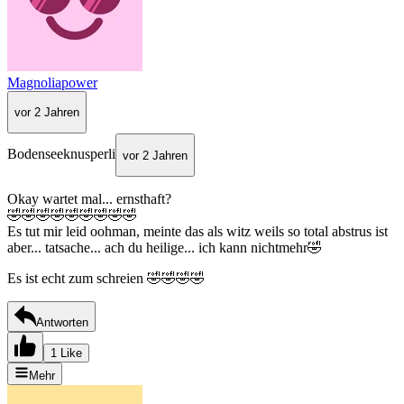
Magnoliapower
vor 2 Jahren
Bodenseeknusperli
vor 2 Jahren
Okay wartet mal... ernsthaft?
🤣🤣🤣🤣🤣🤣🤣🤣🤣
Es tut mir leid oohman, meinte das als witz weils so total abstrus ist
aber... tatsache... ach du heilige... ich kann nichtmehr🤣
Es ist echt zum schreien 🤣🤣🤣🤣
Antworten
1 Like
Mehr