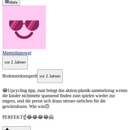
Mehr
Magnoliapower
vor 2 Jahren
Bodenseeknusperli
vor 2 Jahren
😂Upcycling tipp, man bringt das aktion-plastik-sammelzeug wenns
die kinder nichtmehr spannend finden zum spielen wieder zur
migros, und die presst sich draus streuer-siebchen für die
gewürzdosen. Win win🙃
PERFEKT☝️😂😂😂😂🤗