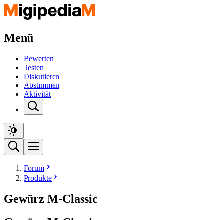
Menü
Bewerten
Testen
Diskutieren
Abstimmen
Aktivität
Forum
Produkte
Gewürz M-Classic