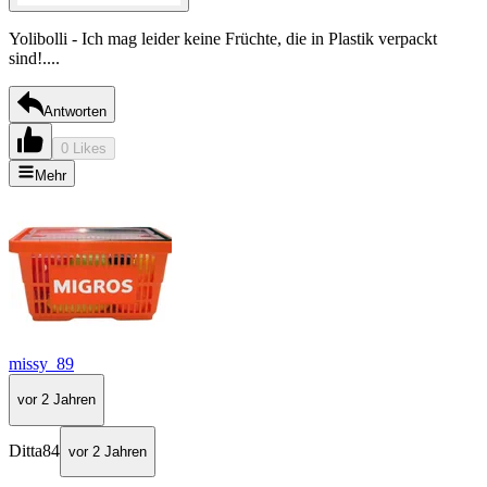
Yolibolli - Ich mag leider keine Früchte, die in Plastik verpackt
sind!....
Antworten
0 Likes
Mehr
missy_89
vor 2 Jahren
Ditta84
vor 2 Jahren