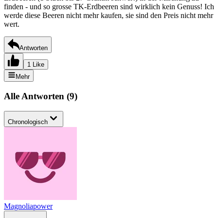
finden - und so grosse TK-Erdbeeren sind wirklich kein Genuss! Ich
werde diese Beeren nicht mehr kaufen, sie sind den Preis nicht mehr
wert.
Antworten
1 Like
Mehr
Alle Antworten
(
9
)
Chronologisch
Magnoliapower