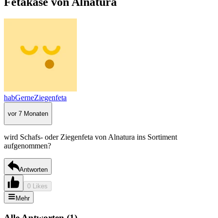
Fetakäse von Alnatura
habGerneZiegenfeta
vor 7 Monaten
wird Schafs- oder Ziegenfeta von Alnatura ins Sortiment
aufgenommen?
Antworten
0 Likes
Mehr
Alle Antworten
(
1
)