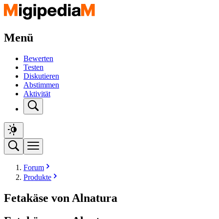
Menü
Bewerten
Testen
Diskutieren
Abstimmen
Aktivität
Forum
Produkte
Fetakäse von Alnatura