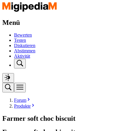
Menü
Bewerten
Testen
Diskutieren
Abstimmen
Aktivität
Forum
Produkte
Farmer soft choc biscuit