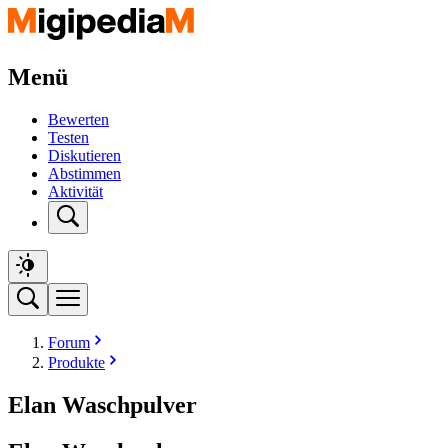
Menü
Bewerten
Testen
Diskutieren
Abstimmen
Aktivität
Forum
Produkte
Elan Waschpulver