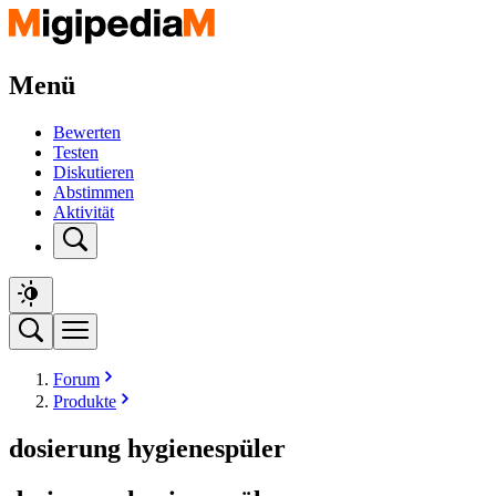
Menü
Bewerten
Testen
Diskutieren
Abstimmen
Aktivität
Forum
Produkte
dosierung hygienespüler