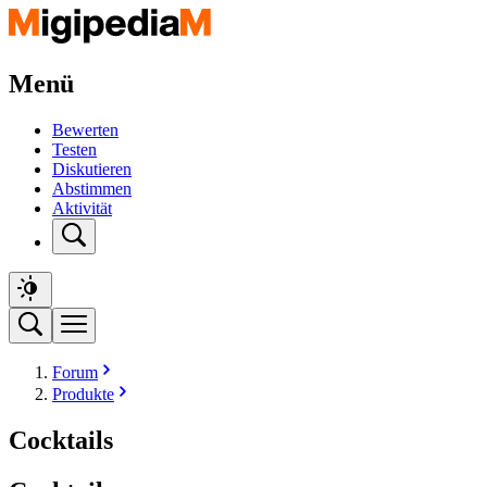
Menü
Bewerten
Testen
Diskutieren
Abstimmen
Aktivität
Forum
Produkte
Cocktails