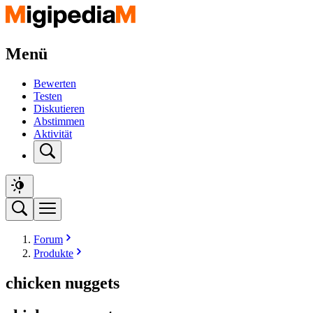
Menü
Bewerten
Testen
Diskutieren
Abstimmen
Aktivität
Forum
Produkte
chicken nuggets