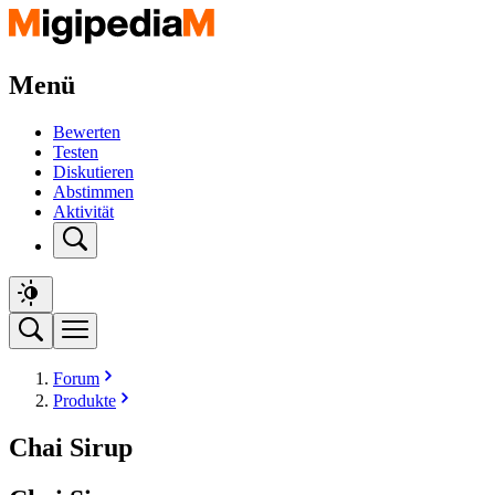
Menü
Bewerten
Testen
Diskutieren
Abstimmen
Aktivität
Forum
Produkte
Chai Sirup