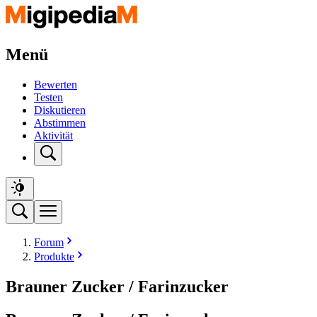
Menü
Bewerten
Testen
Diskutieren
Abstimmen
Aktivität
Forum
Produkte
Brauner Zucker / Farinzucker