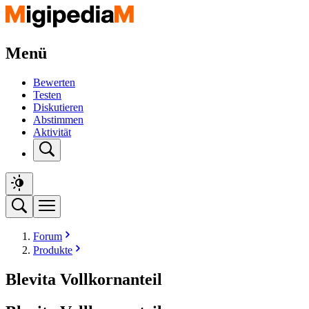
Menü
Bewerten
Testen
Diskutieren
Abstimmen
Aktivität
Forum
Produkte
Blevita Vollkornanteil