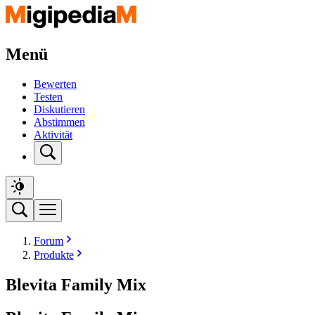
Menü
Bewerten
Testen
Diskutieren
Abstimmen
Aktivität
Forum
Produkte
Blevita Family Mix