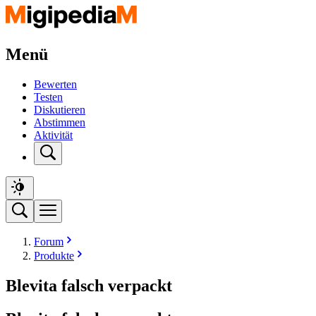
Menü
Bewerten
Testen
Diskutieren
Abstimmen
Aktivität
Forum
Produkte
Blevita falsch verpackt