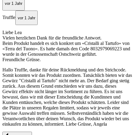
vor 1 Jahr
Truffle
vor 1 Jahr
Liebe Lea
Vielen herzlichen Dank für die freundliche Antwort.
Beim Produkt handelt es sich konkret um «Cristalli al Tartufo» von
«Terra del Tuono». Es hatte damals den Code 8032979069223 und
wurde in der Genossenschaft Ostschweiz geführt.
Freundliche Grüsse.
Hallo Truffle, danke für deine Rückmeldung und den Strichcode.
Somit konnten wir das Produkt zuordnen. Tatsächlich bieten wir das
Gewürz "Cristalli al Tartufo" nicht mehr an. Der Bedarf ging stetig
zurück. Aus diesem Grund entschieden wir uns dazu, dieses
Gewürz effektiv nicht länger im Sortiment zu führen. Es ist uns
bewusst, dass wir mit dieser Entscheidung die Kundinnen und
Kunden enttäuschen, welche dieses Produkt schätzten. Leider sind
die Plätze in unseren Regalen limitiert, sodass wir jeweils eine
gewisse Auswahl treffen müssen. Selbstverständlich haben wir die
Verantwortlichen über deinen Wunsch, das Produkt wieder bei uns
einkaufen zu können, informiert. Liebe Grüsse, Angela