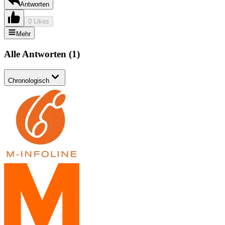
Antworten
0 Likes
Mehr
Alle Antworten
(
1
)
Chronologisch