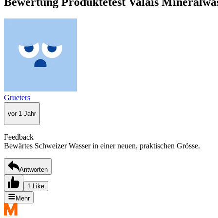
Bewertung Produktetest Valais Mineralwa
Grueters
vor 1 Jahr
Feedback
Bewärtes Schweizer Wasser in einer neuen, praktischen Grösse.
Antworten
1 Like
Mehr