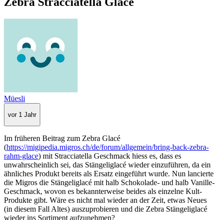
Zebra Stracciatella Glacé
Müesli
vor 1 Jahr
Im früheren Beitrag zum Zebra Glacé
(
https://migipedia.migros.ch/de/forum/allgemein/bring-back-zebra-
rahm-glace
) mit Stracciatella Geschmack hiess es, dass es
unwahrscheinlich sei, das Stängeliglacé wieder einzuführen, da ein
ähnliches Produkt bereits als Ersatz eingeführt wurde. Nun lancierte
die Migros die Stängeliglacé mit halb Schokolade- und halb Vanille-
Geschmack, wovon es bekannterweise beides als einzelne Kult-
Produkte gibt. Wäre es nicht mal wieder an der Zeit, etwas Neues
(in diesem Fall Altes) auszuprobieren und die Zebra Stängeliglacé
wieder ins Sortiment aufzunehmen?