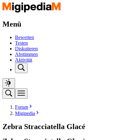
Menü
Bewerten
Testen
Diskutieren
Abstimmen
Aktivität
Forum
Migipedia
Zebra Stracciatella Glacé