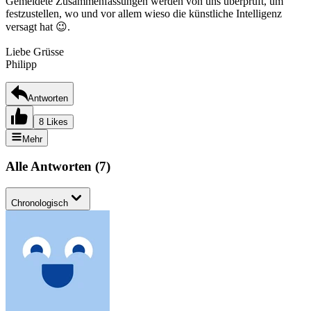
Gemeldete Zusammenfassungen werden von uns überprüft, um
festzustellen, wo und vor allem wieso die künstliche Intelligenz
versagt hat 😉.
Liebe Grüsse
Philipp
Antworten
8 Likes
Mehr
Alle Antworten
(
7
)
Chronologisch