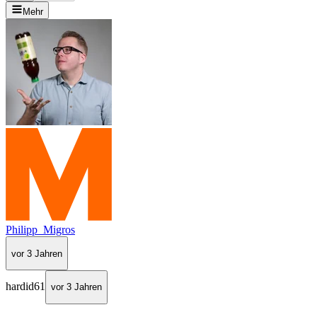
Mehr
Philipp_Migros
vor 3 Jahren
hardid61
vor 3 Jahren