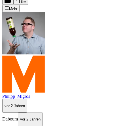
1 Like
Mehr
Philipp_Migros
vor 2 Jahren
Daboum
vor 2 Jahren