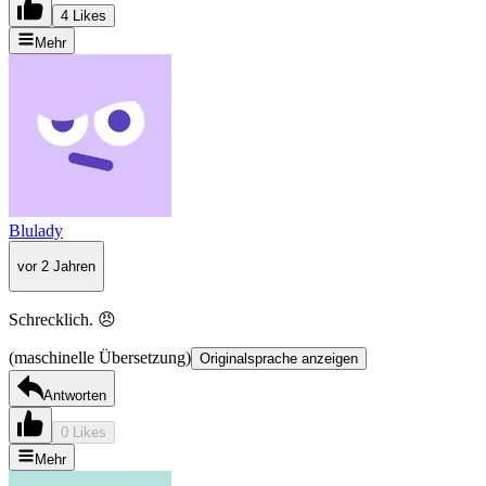
4 Likes
Mehr
Blulady
vor 2 Jahren
Schrecklich. 😠
(maschinelle Übersetzung)
Originalsprache anzeigen
Antworten
0 Likes
Mehr