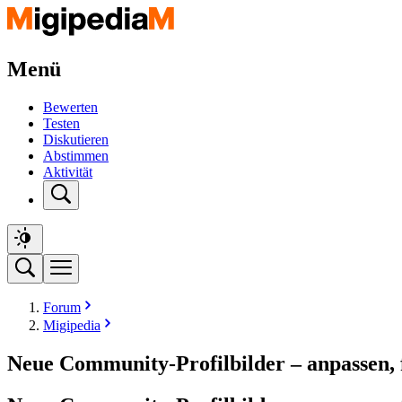
Menü
Bewerten
Testen
Diskutieren
Abstimmen
Aktivität
Forum
Migipedia
Neue Community-Profilbilder – anpassen, 