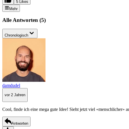
5 Likes
Mehr
Alle Antworten
(
5
)
Chronologisch
damdudel
vor 2 Jahren
Cool, finde ich eine mega gute Idee! Sieht jetzt viel «menschlicher» a
Antworten