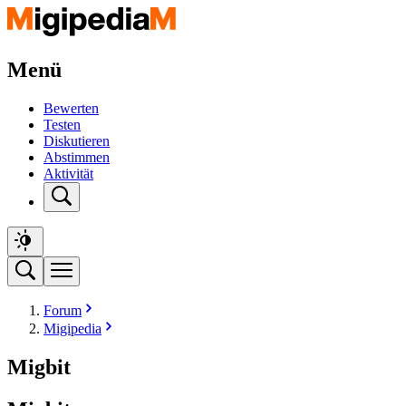
Menü
Bewerten
Testen
Diskutieren
Abstimmen
Aktivität
Forum
Migipedia
Migbit