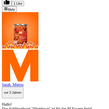
1 Like
Mehr
Sarah_Migros
vor 3 Jahren
Hallo!
Das Schlüsselwort "Shutdown" ist für das M-Escape Spiel