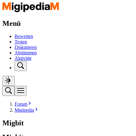
Menü
Bewerten
Testen
Diskutieren
Abstimmen
Aktivität
Forum
Migipedia
Migbit