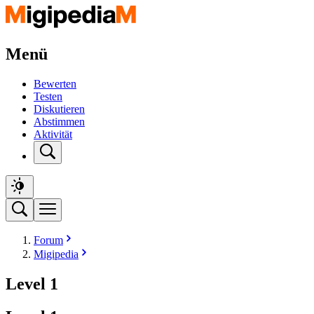
Menü
Bewerten
Testen
Diskutieren
Abstimmen
Aktivität
Forum
Migipedia
Level 1