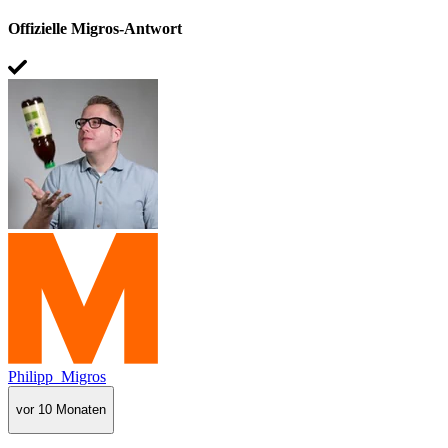
Offizielle Migros-Antwort
Philipp_Migros
vor 10 Monaten