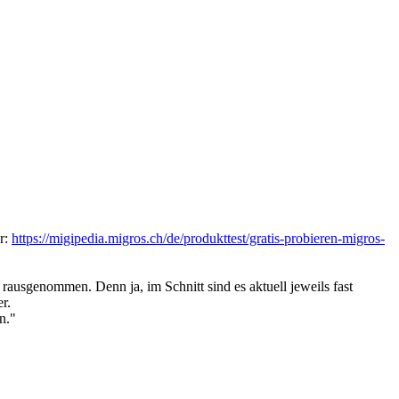
er:
https://migipedia.migros.ch/de/produkttest/gratis-probieren-migros-
 rausgenommen. Denn ja, im Schnitt sind es aktuell jeweils fast
r.
n."