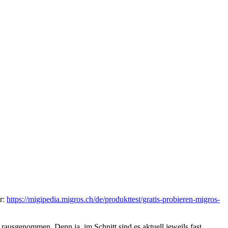
er:
https://migipedia.migros.ch/de/produkttest/gratis-probieren-migros-
 rausgenommen. Denn ja, im Schnitt sind es aktuell jeweils fast