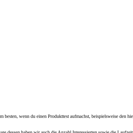
am besten, wenn du einen Produkttest aufmachst, beispielsweise den hi
Zuge dessen haben wir auch die Anzahl Interessierten sowie die Laufzeit