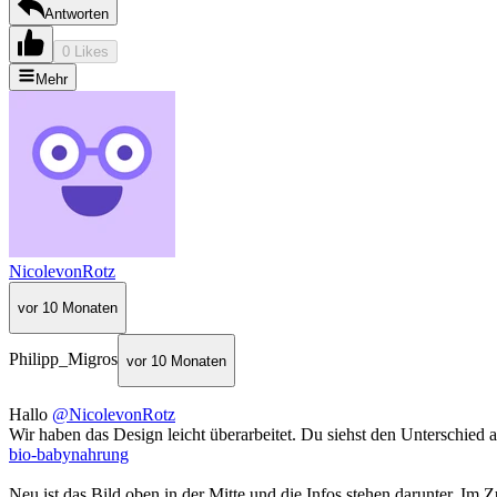
Antworten
0 Likes
Mehr
NicolevonRotz
vor 10 Monaten
Philipp_Migros
vor 10 Monaten
Hallo
@NicolevonRotz
Wir haben das Design leicht überarbeitet. Du siehst den Unterschied 
bio-babynahrung
Neu ist das Bild oben in der Mitte und die Infos stehen darunter. Im 