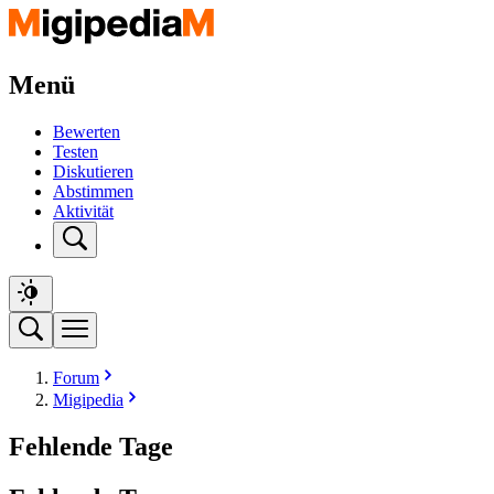
Menü
Bewerten
Testen
Diskutieren
Abstimmen
Aktivität
Forum
Migipedia
Fehlende Tage