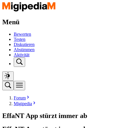
Menü
Bewerten
Testen
Diskutieren
Abstimmen
Aktivität
Forum
Migipedia
EffaNT App stürzt immer ab