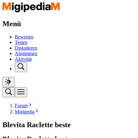
Menü
Bewerten
Testen
Diskutieren
Abstimmen
Aktivität
Forum
Migipedia
Blevita Raclette beste