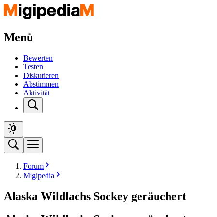
Menü
Bewerten
Testen
Diskutieren
Abstimmen
Aktivität
Forum
Migipedia
Alaska Wildlachs Sockey geräuchert