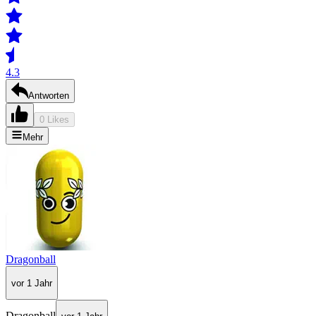
4.3
Antworten
0 Likes
Mehr
Dragonball
vor 1 Jahr
Dragonball