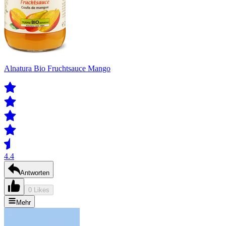
Alnatura Bio Fruchtsauce Mango
4.4
Antworten
0 Likes
Mehr