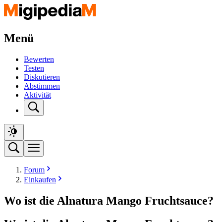
Menü
Bewerten
Testen
Diskutieren
Abstimmen
Aktivität
Forum
Einkaufen
Wo ist die Alnatura Mango Fruchtsauce?