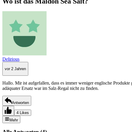
Wo ist das Maldon Sea Salt?
Delirious
vor 2 Jahren
Hallo. Mir ist aufgefallen, dass es immer weniger englische Produkte 
adäquater Ersatz war im Salz-Regal nicht zu finden.
Antworten
4 Likes
Mehr
Alle Antworten
(
4
)