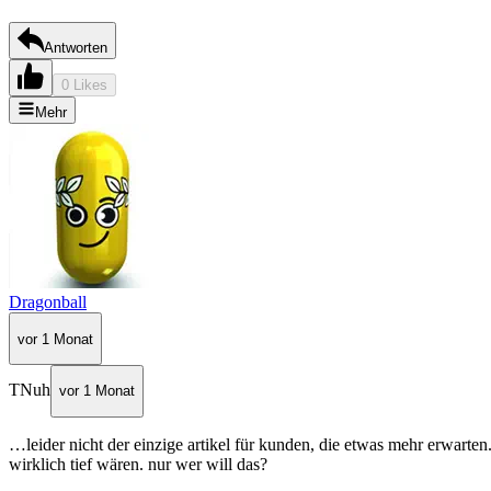
Antworten
0 Likes
Mehr
Dragonball
vor 1 Monat
TNuh
vor 1 Monat
…leider nicht der einzige artikel für kunden, die etwas mehr erwarten
wirklich tief wären. nur wer will das?