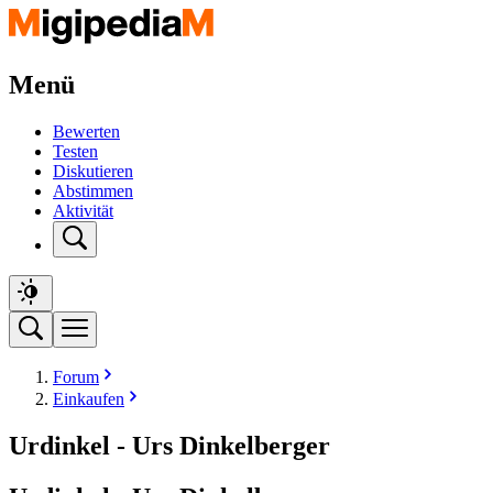
Menü
Bewerten
Testen
Diskutieren
Abstimmen
Aktivität
Forum
Einkaufen
Urdinkel - Urs Dinkelberger