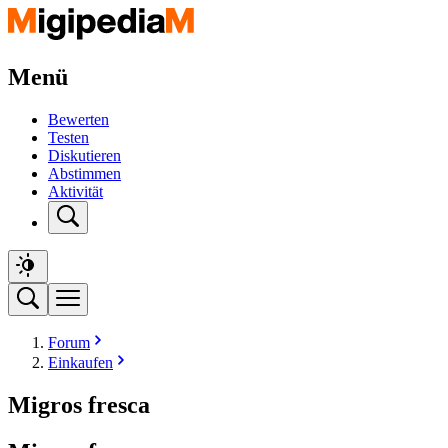
Menü
Bewerten
Testen
Diskutieren
Abstimmen
Aktivität
Forum
Einkaufen
Migros fresca