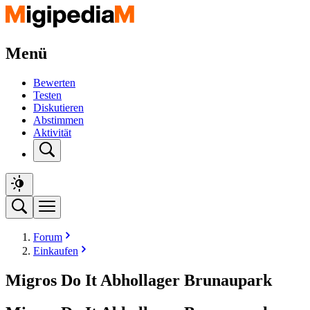
Menü
Bewerten
Testen
Diskutieren
Abstimmen
Aktivität
Forum
Einkaufen
Migros Do It Abhollager Brunaupark