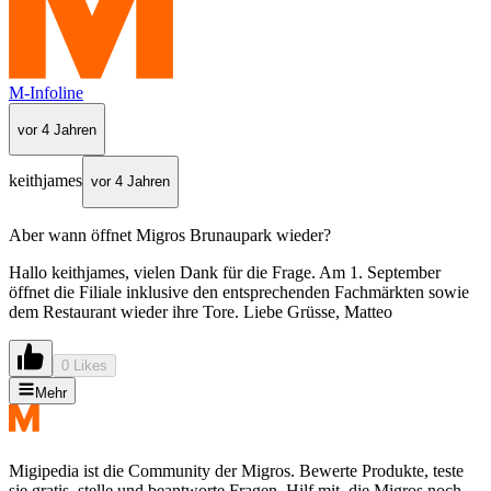
M-Infoline
vor 4 Jahren
keithjames
vor 4 Jahren
Aber wann öffnet Migros Brunaupark wieder?
Hallo keithjames, vielen Dank für die Frage. Am 1. September
öffnet die Filiale inklusive den entsprechenden Fachmärkten sowie
dem Restaurant wieder ihre Tore. Liebe Grüsse, Matteo
0 Likes
Mehr
Migipedia ist die Community der Migros. Bewerte Produkte, teste
sie gratis, stelle und beantworte Fragen. Hilf mit, die Migros noch