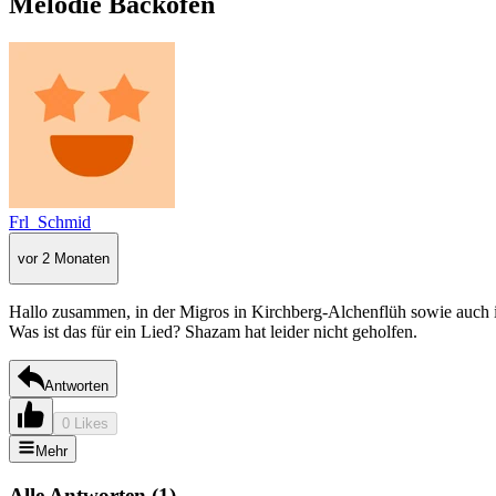
Melodie Backofen
Frl_Schmid
vor 2 Monaten
Hallo zusammen, in der Migros in Kirchberg-Alchenflüh sowie auch i
Was ist das für ein Lied? Shazam hat leider nicht geholfen.
Antworten
0 Likes
Mehr
Alle Antworten
(
1
)