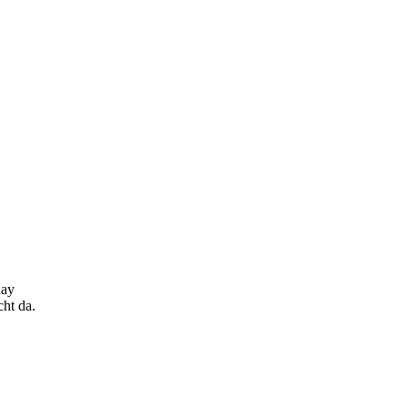
day
cht da.