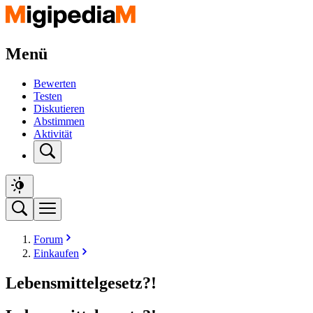
Menü
Bewerten
Testen
Diskutieren
Abstimmen
Aktivität
Forum
Einkaufen
Lebensmittelgesetz?!