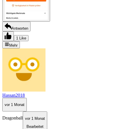
Antworten
1 Like
Mehr
Hassan2018
vor 1 Monat
Dragonball
vor 1 Monat
Bearbeitet