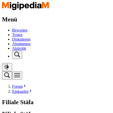
Menü
Bewerten
Testen
Diskutieren
Abstimmen
Aktivität
Forum
Einkaufen
Filiale Stäfa