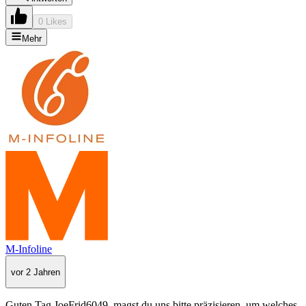
0 Likes
Mehr
M-Infoline
vor 2 Jahren
Guten Tag JoeFrid6049, magst du uns bitte präzisieren, um welches