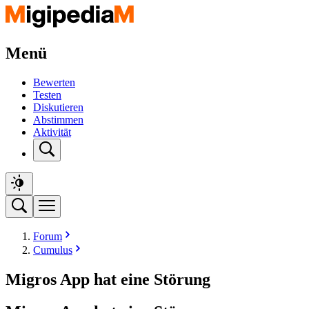
Menü
Bewerten
Testen
Diskutieren
Abstimmen
Aktivität
Forum
Cumulus
Migros App hat eine Störung