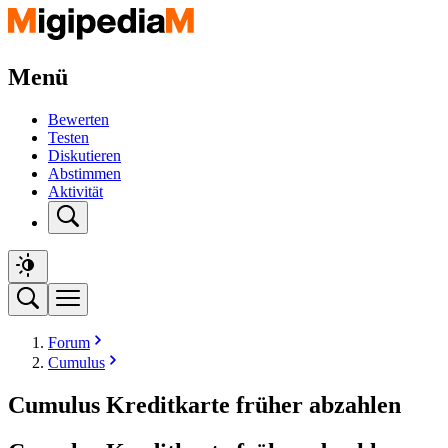
Menü
Bewerten
Testen
Diskutieren
Abstimmen
Aktivität
Forum
Cumulus
Cumulus Kreditkarte früher abzahlen