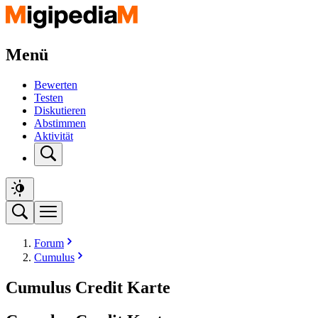
Menü
Bewerten
Testen
Diskutieren
Abstimmen
Aktivität
Forum
Cumulus
Cumulus Credit Karte