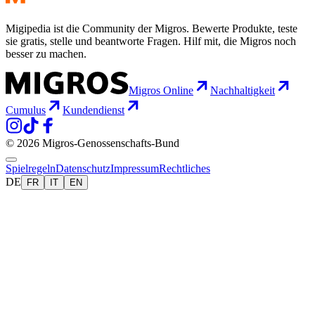
Migipedia ist die Community der Migros. Bewerte Produkte, teste
sie gratis, stelle und beantworte Fragen. Hilf mit, die Migros noch
besser zu machen.
Migros Online
Nachhaltigkeit
Cumulus
Kundendienst
© 2026 Migros-Genossenschafts-Bund
Spielregeln
Datenschutz
Impressum
Rechtliches
DE
FR
IT
EN