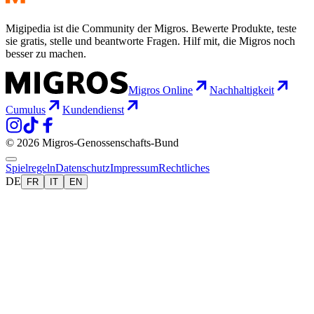
Migipedia ist die Community der Migros. Bewerte Produkte, teste
sie gratis, stelle und beantworte Fragen. Hilf mit, die Migros noch
besser zu machen.
Migros Online
Nachhaltigkeit
Cumulus
Kundendienst
© 2026 Migros-Genossenschafts-Bund
Spielregeln
Datenschutz
Impressum
Rechtliches
DE
FR
IT
EN