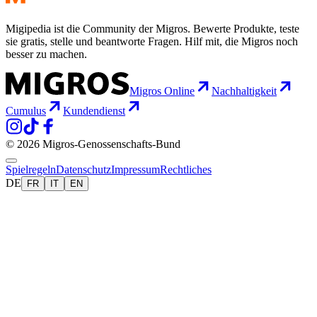
Migipedia ist die Community der Migros. Bewerte Produkte, teste
sie gratis, stelle und beantworte Fragen. Hilf mit, die Migros noch
besser zu machen.
Migros Online
Nachhaltigkeit
Cumulus
Kundendienst
© 2026 Migros-Genossenschafts-Bund
Spielregeln
Datenschutz
Impressum
Rechtliches
DE
FR
IT
EN