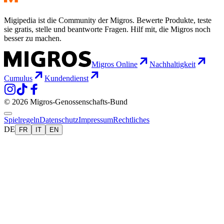
Migipedia ist die Community der Migros. Bewerte Produkte, teste
sie gratis, stelle und beantworte Fragen. Hilf mit, die Migros noch
besser zu machen.
Migros Online
Nachhaltigkeit
Cumulus
Kundendienst
© 2026 Migros-Genossenschafts-Bund
Spielregeln
Datenschutz
Impressum
Rechtliches
DE
FR
IT
EN