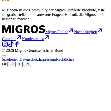
Migipedia ist die Community der Migros. Bewerte Produkte, teste
sie gratis, stelle und beantworte Fragen. Hilf mit, die Migros noch
besser zu machen.
Migros Online
Nachhaltigkeit
Cumulus
Kundendienst
© 2026 Migros-Genossenschafts-Bund
Spielregeln
Datenschutz
Impressum
Rechtliches
DE
FR
IT
EN