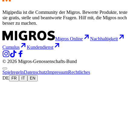
Migipedia ist die Community der Migros. Bewerte Produkte, teste
sie gratis, stelle und beantworte Fragen. Hilf mit, die Migros noch
besser zu machen.
Migros Online
Nachhaltigkeit
Cumulus
Kundendienst
© 2026 Migros-Genossenschafts-Bund
Spielregeln
Datenschutz
Impressum
Rechtliches
DE
FR
IT
EN