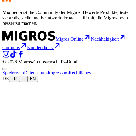
Migipedia ist die Community der Migros. Bewerte Produkte, teste
sie gratis, stelle und beantworte Fragen. Hilf mit, die Migros noch
besser zu machen.
Migros Online
Nachhaltigkeit
Cumulus
Kundendienst
© 2026 Migros-Genossenschafts-Bund
Spielregeln
Datenschutz
Impressum
Rechtliches
DE
FR
IT
EN