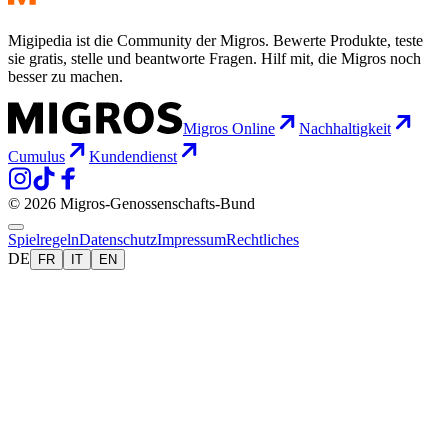
Migipedia ist die Community der Migros. Bewerte Produkte, teste
sie gratis, stelle und beantworte Fragen. Hilf mit, die Migros noch
besser zu machen.
Migros Online
Nachhaltigkeit
Cumulus
Kundendienst
© 2026 Migros-Genossenschafts-Bund
Spielregeln
Datenschutz
Impressum
Rechtliches
DE
FR
IT
EN